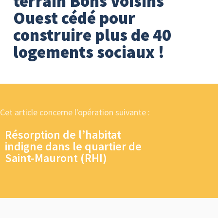
terrain Bons Voisins
Ouest cédé pour
construire plus de 40
logements sociaux !
Cet article concerne l'opération suivante :
Résorption de l’habitat
indigne dans le quartier de
Saint-Mauront (RHI)