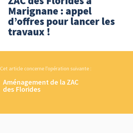
ZAC des Florides à
Marignane : appel
d’offres pour lancer les
travaux !
Cet article concerne l'opération suivante :
Aménagement de la ZAC
des Florides