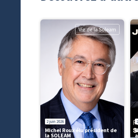
Vie de la Soleam
2 juin 2026
Michel Roux élu président de
N
la SOLEAM
a