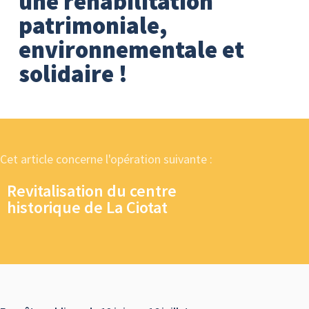
une réhabilitation
patrimoniale,
environnementale et
solidaire !
Cet article concerne l'opération suivante :
Revitalisation du centre
historique de La Ciotat