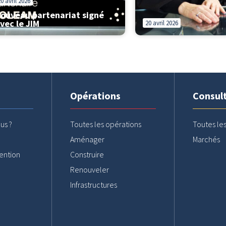
20 avril 2026
ouveau partenariat signé
vec le JIM
20 avril 2026
Opérations
Consul
us ?
Toutes les opérations
Toutes les
Aménager
Marchés
ention
Construire
Renouveler
Infrastructures