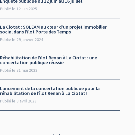
Enquête publique du 12 juin au 16 juillet
Publié le
12 juin 2025
La Ciotat : SOLEAM au cœur d’un projet immobilier
social dans l’îlot Porte des Temps
Publié le
29 janvier 2024
Réhabilitation de l’îlot Renan à La Ciotat : une
concertation publique réussie
Publié le
31 mai 2023
Lancement de la concertation publique pour la
réhabilitation de l’îlot Renan à La Ciotat !
Publié le
3 avril 2023