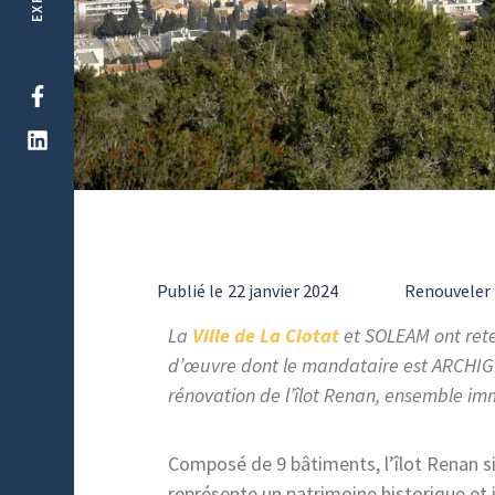
Publié le
22 janvier 2024
Renouveler
La
Ville de La Ciotat
et SOLEAM ont ret
d’œuvre dont le mandataire est ARCHIGE
rénovation de l’îlot Renan, ensemble im
Composé de 9 bâtiments, l’îlot Renan s
représente un patrimoine historique et i