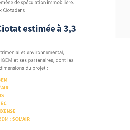
omène de spéculation immobilière.
x Ciotadens !
iotat estimée à 3,3
trimonial et environnemental,
EM et ses partenaires, dont les
imensions du projet :
GEM
’AIR
IS
TEC
IXENSE
BDM :
SOL’AIR