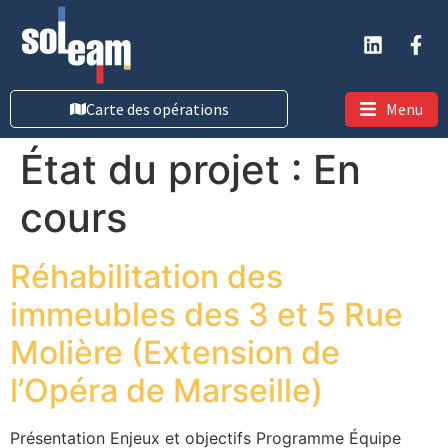
Carte des opérations
Menu
État du projet :
En
cours
Réhabilitation des
immeubles des 3 et 5 Rue
Molière (Extension de
l’Opéra de Marseille)
Présentation Enjeux et objectifs Programme Équipe