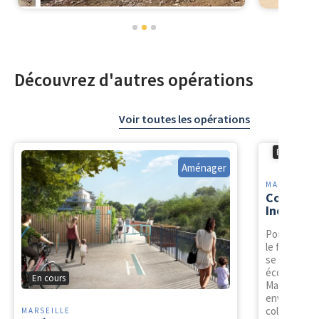
1
2
3
Découvrez d'autres opérations
Voir toutes les opérations
En cours
Aménager
MARIGNANE
Construc
Industrie
Porté par l
le futur Te
se veut l’u
économique e
En cours
Marignane. 
environnemen
collaboratio
MARSEILLE