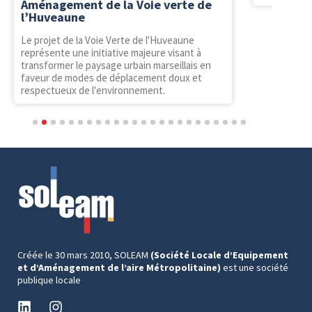
Aménagement de la Voie verte de
l’Huveaune
Le projet de la Voie Verte de l'Huveaune
représente une initiative majeure visant à
transformer le paysage urbain marseillais en
faveur de modes de déplacement doux et
respectueux de l'environnement.
1
2
3
4
5
6
7
8
9
10
11
12
13
14
15
16
17
18
19
20
21
22
23
24
Créée le 30 mars 2010, SOLEAM
(Société Locale d’Equipement
et d’Aménagement de l’aire Métropolitaine)
est une société
publique locale