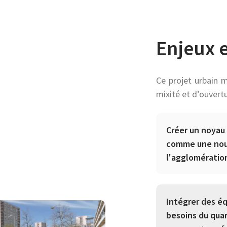
Enjeux e
Ce projet urbain 
mixité et d’ouvert
Créer un noyau 
comme une nouv
l'agglomératio
Intégrer des é
besoins du quart