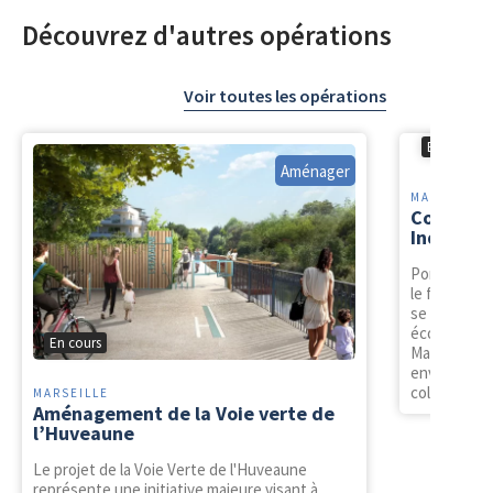
Découvrez d'autres opérations
Voir toutes les opérations
En cours
Aménager
MARIGNANE
Construc
Industrie
Porté par l
le futur Te
se veut l’u
économique e
En cours
Marignane. 
environnemen
collaboratio
MARSEILLE
Aménagement de la Voie verte de
l’Huveaune
Le projet de la Voie Verte de l'Huveaune
représente une initiative majeure visant à