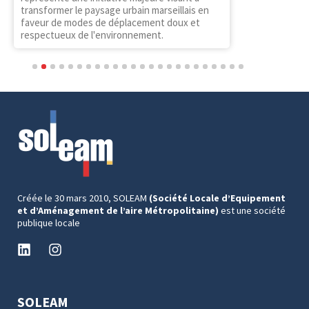
transformer le paysage urbain marseillais en
faveur de modes de déplacement doux et
respectueux de l'environnement.
1
2
3
4
5
6
7
8
9
10
11
12
13
14
15
16
17
18
19
20
21
22
23
24
Créée le 30 mars 2010, SOLEAM
(Société Locale d’Equipement
et d’Aménagement de l’aire Métropolitaine)
est une société
publique locale
SOLEAM