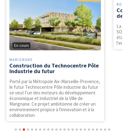
ROQUEFORT
Construc
de Roque
La Ville de
SOLEAM pour
établisseme
l'environne
En cours
MARIGNANE
Construction du Technocentre Pôle
Industrie du futur
Porté par la Métropole Aix-Marseille-Provence,
le futur Technocentre Pôle industrie du futur
se veut l’un des moteurs du développement
économique et industriel de la Ville de
Marignane. Ce projet ambitionne de créer un
environnement propice à l'innovation et à la
collaboration.
1
2
3
4
5
6
7
8
9
10
11
12
13
14
15
16
17
18
19
20
21
22
23
24